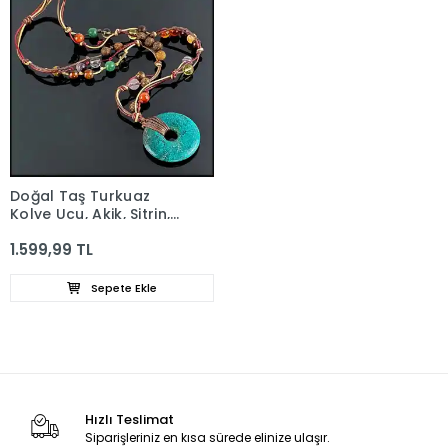
Doğal Taş Turkuaz
Kolye Ucu, Akik, Sitrin,
Aventurin, Tibet Akiği,
1.599,99 TL
Kaplan Gözü Kolye
Sepete Ekle
Hızlı Teslimat
Siparişleriniz en kısa sürede elinize ulaşır.