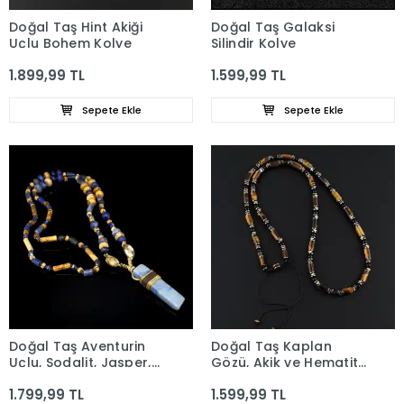
Doğal Taş Hint Akiği
Doğal Taş Galaksi
Uçlu Bohem Kolye
Silindir Kolye
1.899,99 TL
1.599,99 TL
Sepete Ekle
Sepete Ekle
Doğal Taş Aventurin
Doğal Taş Kaplan
Uçlu, Sodalit, Jasper,
Gözü, Akik ve Hematit
Akik, Lapis Lazuli,
Taşı Silindir Kolye
1.799,99 TL
1.599,99 TL
Bohem Kolye