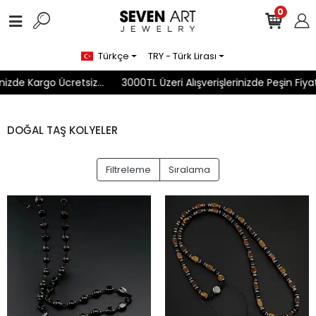
0
Türkçe
TRY - Türk Lirası
zde Kargo Ücretsiz...
3000TL Üzeri Alışverişlerinizde Peşin Fiyatı
DOĞAL TAŞ KOLYELER
Filtreleme
Sıralama