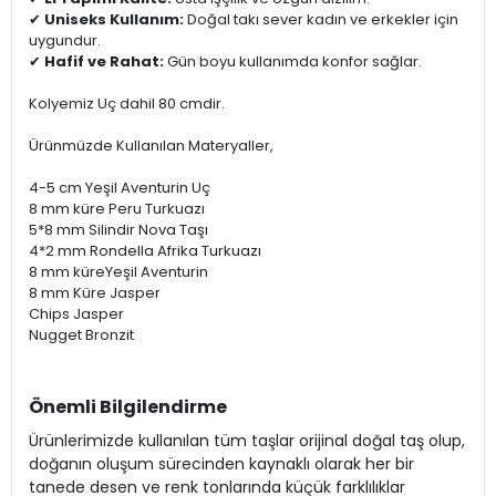
✔
Uniseks Kullanım:
Doğal takı sever kadın ve erkekler için
uygundur.
✔
Hafif ve Rahat:
Gün boyu kullanımda konfor sağlar.
Kolyemiz Uç dahil 80 cmdir.
Ürünmüzde Kullanılan Materyaller,
4-5 cm Yeşil Aventurin Uç
8 mm küre Peru Turkuazı
5*8 mm Silindir Nova Taşı
4*2 mm Rondella Afrika Turkuazı
8 mm küreYeşil Aventurin
8 mm Küre Jasper
Chips Jasper
Nugget Bronzit
Önemli Bilgilendirme
Ürünlerimizde kullanılan tüm taşlar orijinal doğal taş olup,
doğanın oluşum sürecinden kaynaklı olarak her bir
tanede desen ve renk tonlarında küçük farklılıklar