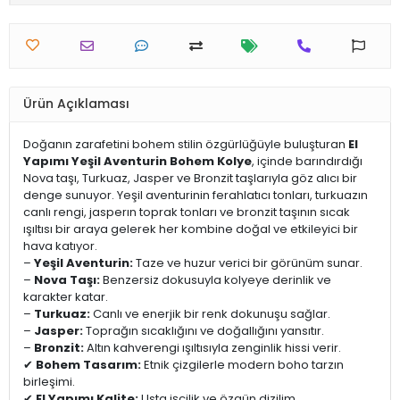
Ürün Açıklaması
Doğanın zarafetini bohem stilin özgürlüğüyle buluşturan
El
Yapımı Yeşil Aventurin Bohem Kolye
, içinde barındırdığı
Nova taşı, Turkuaz, Jasper ve Bronzit taşlarıyla göz alıcı bir
denge sunuyor. Yeşil aventurinin ferahlatıcı tonları, turkuazın
canlı rengi, jasperın toprak tonları ve bronzit taşının sıcak
ışıltısı bir araya gelerek her kombine doğal ve etkileyici bir
hava katıyor.
–
Yeşil Aventurin:
Taze ve huzur verici bir görünüm sunar.
–
Nova Taşı:
Benzersiz dokusuyla kolyeye derinlik ve
karakter katar.
–
Turkuaz:
Canlı ve enerjik bir renk dokunuşu sağlar.
–
Jasper:
Toprağın sıcaklığını ve doğallığını yansıtır.
–
Bronzit:
Altın kahverengi ışıltısıyla zenginlik hissi verir.
✔
Bohem Tasarım:
Etnik çizgilerle modern boho tarzın
birleşimi.
✔
El Yapımı Kalite:
Usta işçilik ve özgün dizilim.