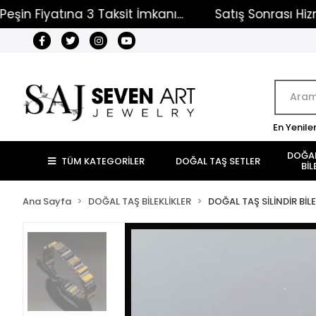
atına 3 Taksit İmkanı...
Satış Sonrası Hizmet...
En Yenile
DOĞAL
TÜM KATEGORİLER
DOĞAL TAŞ SETLER
BİL
Ana Sayfa
DOĞAL TAŞ BİLEKLİKLER
DOĞAL TAŞ SİLİNDİR BİLE