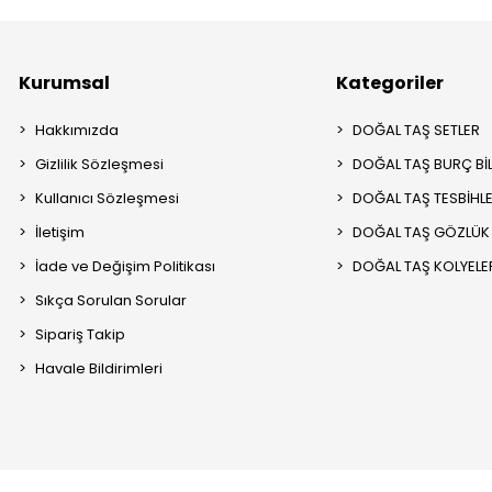
Kurumsal
Kategoriler
Hakkımızda
DOĞAL TAŞ SETLER
Gizlilik Sözleşmesi
DOĞAL TAŞ BURÇ BİL
Kullanıcı Sözleşmesi
DOĞAL TAŞ TESBİHL
İletişim
DOĞAL TAŞ GÖZLÜK İ
İade ve Değişim Politikası
DOĞAL TAŞ KOLYELE
Sıkça Sorulan Sorular
Sipariş Takip
Havale Bildirimleri