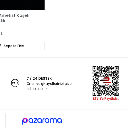
Ametist Köşeli
klik
TL
Sepete Ekle
7 / 24 DESTEK
Öneri ve şikayetlerinizi bize
iletebilirsiniz.