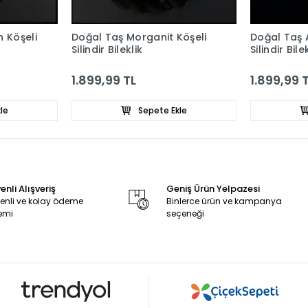
 Köşeli
Doğal Taş Morganit Köşeli
Doğal Taş 
Silindir Bileklik
Silindir Bile
1.899,99 TL
1.899,99 
le
Sepete Ekle
nli Alışveriş
Geniş Ürün Yelpazesi
enli ve kolay ödeme
Binlerce ürün ve kampanya
emi
seçeneği