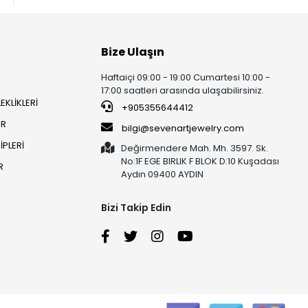
Bize Ulaşın
Haftaiçi 09:00 - 19:00 Cumartesi 10:00 -
17:00 saatleri arasında ulaşabilirsiniz.
EKLİKLERİ
+905355644412
ER
bilgi@sevenartjewelry.com
PLERİ
Değirmendere Mah. Mh. 3597. Sk.
No:1F EGE BIRLIK F BLOK D:10 Kuşadası
R
Aydın 09400 AYDIN
Bizi Takip Edin