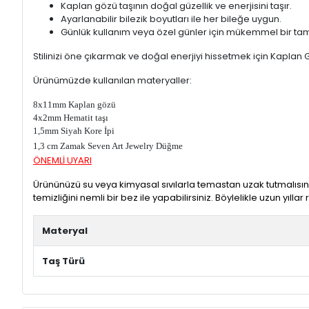
Kaplan gözü taşının doğal güzellik ve enerjisini taşır.
Ayarlanabilir bilezik boyutları ile her bileğe uygun.
Günlük kullanım veya özel günler için mükemmel bir tam
Stilinizi öne çıkarmak ve doğal enerjiyi hissetmek için Kaplan Göz
Ürünümüzde kullanılan materyaller:
8x11mm Kaplan gözü
4x2mm Hematit taşı
1,5mm Siyah Kore İpi
1,3 cm Zamak Seven Art Jewelry Düğme
ÖNEMLİ UYARI
Ürününüzü su veya kimyasal sıvılarla temastan uzak tutmalısın
temizliğini nemli bir bez ile yapabilirsiniz. Böylelikle uzun yıllar r
Materyal
Taş Türü