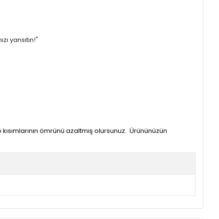
ızı yansıtın!"
ip kısımlarının ömrünü azaltmış olursunuz. Ürününüzün