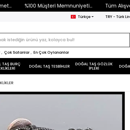
%100 Müşteri Memnuniyeti...
Tüm Alışverişlerini
Türkçe
TRY - Türk Lir
r
,
Çok Satanlar
,
En Çok Oylananlar
 TAŞ BURÇ
DOĞAL TAŞ GÖZLÜK
DOĞAL TAŞ TESBİHLER
DOĞAL
EKLİKLERİ
İPLERİ
KLİKLER