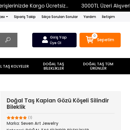
zde Kargo Ücretsiz...
3000TL Üzeri Alışverişlerinizd
ası
Sipariş Takip
Sıkça Sorulan Sorular
Yardım
İletişim
0
Giriş Yap
Sepetim
Üye Ol
DOĞAL TAŞ
DOĞAL TAŞ TÜM
 TAŞ KOLYELER
BİLEKLİKLER
ÜRÜNLER
Doğal Taş Kaplan Gözü Köşeli Silindir
Bileklik
(1)
Marka:
Seven Art Jewelry