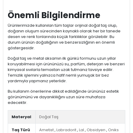
Önemli Bilgilendirme
Ürünlerimizde kullanılan tüm taşlar orijinal doğal taş olup,
doğanın oluşum sürecinden kaynaklı olarak her bir tanede
desen ve renk tonlarında küçük farklılıklar görülebilir. Bu
durum ürünün doğallığının ve benzersizliğinin en önemli
göstergesidir.
Doğal taş ve metal aksamın ilk günkü formunu uzun yıllar
koruyabilmesi için ürününüzü su, parfüm, deterjan ve benzeri
kimyasal sıvılarla temastan uzak tutmanız tavsiye edilir.
Temizlik işlemini yalnızca hafif nemli yumuşak bir bez
yardımıyla yapmanız yeterlidir.
Bu kullanım önerilerine dikkat edildiğinde ürününüz estetik
görünümünü ve dayanıklılığını uzun süre muhafaza
edecektir.
Materyal
Doğal Taş
Taş Türü
Ametist
,
Labradorit
,
Lal
,
Obsidyen
,
Oniks