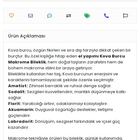
Ürün Açıklaması
Kova burcu, özgün fikirleri ve sıra dışı tarzıyla dikkat çeken bir
burçtur. Bu özel kişiliğe hitap eden
el yapımı Kova Burcu
Makrome Bileklik
, hem doğal taşların zarafetini hem de
bohem makrome stilini bir araya getiriyor.
Bileklikte kullanılan her taş, Kova burcunun enerjisini ve
karakterini tamamlayacak şekilde özenle seçilmiştir:
Ametist:
Zihinsel berraklık ve ruhsal denge sağlar.
Sodalit:
Sezgileri kuvvetlendirir, mantıklı düşünmeye katkı
sağlar.
Florit:
Yaratıcılığı artırır, odaklanmayı kolaylaştırır.
Akuamarin:
Duygusal özgürlüğü destekler, iletişimi
güçlendirir.
Labradorit:
Dönüşüm, sezgisel farkındalık ve içsel güç
kazandırır.
Makrome tekniğiyle örülen bu bileklik; günlük kullanımda,