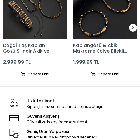
Doğal Taş Kaplan
Kaplangözü & Akik
Gözü Silindir Akik ve
Makrome Kolye Bileklik
Hematit Kolye Bileklik
Set
2.999,99 TL
1.999,99 TL
Set
Sepete Ekle
Sepete Ekle
Hızlı Teslimat
Siparişleriniz en kısa sürede elinize ulaşır.
Güvenli Alışveriş
Güvenli ve kolay ödeme sistemi
Geniş Ürün Yelpazesi
Binlerce ürün ve kampanya seçeneği