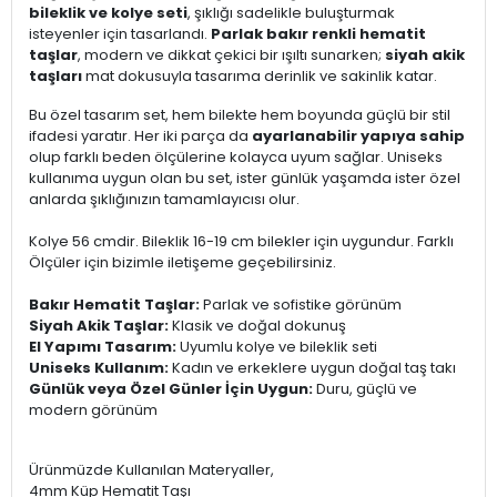
bileklik ve kolye seti
, şıklığı sadelikle buluşturmak
isteyenler için tasarlandı.
Parlak bakır renkli hematit
taşlar
, modern ve dikkat çekici bir ışıltı sunarken;
siyah akik
taşları
mat dokusuyla tasarıma derinlik ve sakinlik katar.
Bu özel tasarım set, hem bilekte hem boyunda güçlü bir stil
ifadesi yaratır. Her iki parça da
ayarlanabilir yapıya sahip
olup farklı beden ölçülerine kolayca uyum sağlar. Uniseks
kullanıma uygun olan bu set, ister günlük yaşamda ister özel
anlarda şıklığınızın tamamlayıcısı olur.
Kolye 56 cmdir. Bileklik 16-19 cm bilekler için uygundur. Farklı
Ölçüler için bizimle iletişeme geçebilirsiniz.
Bakır Hematit Taşlar:
Parlak ve sofistike görünüm
Siyah Akik Taşlar:
Klasik ve doğal dokunuş
El Yapımı Tasarım:
Uyumlu kolye ve bileklik seti
Uniseks Kullanım:
Kadın ve erkeklere uygun doğal taş takı
Günlük veya Özel Günler İçin Uygun:
Duru, güçlü ve
modern görünüm
Ürünmüzde Kullanılan Materyaller,
4mm Küp Hematit Taşı