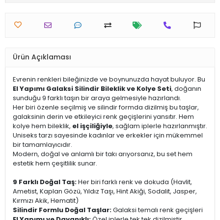
Ürün Açıklaması
Evrenin renkleri bileğinizde ve boynunuzda hayat buluyor. Bu
El Yapımı Galaksi Silindir Bileklik ve Kolye Seti
, doğanın
sunduğu 9 farklı taşın bir araya gelmesiyle hazırlandı.
Her biri özenle seçilmiş ve silindir formda dizilmiş bu taşlar,
galaksinin derin ve etkileyici renk geçişlerini yansıtır. Hem
kolye hem bileklik,
el işçiliğiyle
, sağlam iplerle hazırlanmıştır.
Uniseks tarzı sayesinde kadınlar ve erkekler için mükemmel
bir tamamlayıcıdır.
Modern, doğal ve anlamlı bir takı arıyorsanız, bu set hem
estetik hem çeşitlilik sunar.
9 Farklı Doğal Taş:
Her biri farklı renk ve dokuda (Havlit,
Ametist, Kaplan Gözü, Yıldız Taşı, Hint Akiği, Sodalit, Jasper,
Kırmızı Akik, Hematit)
Silindir Formlu Doğal Taşlar:
Galaksi temalı renk geçişleri
El Yapımı ve Dayanıklı:
Özel iplerle tek tek dizilmiştir