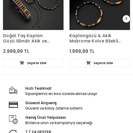
Doğal Taş Kaplan
Kaplangözü & Akik
Gözü Silindir Akik ve
Makrome Kolye Bileklik
Hematit Kolye Bileklik
Set
2.999,99 TL
1.999,99 TL
Set
Sepete Ekle
Sepete Ekle
Hızlı Teslimat
Siparişleriniz en kısa sürede elinize ulaşır.
Güvenli Alışveriş
Güvenli ve kolay ödeme sistemi
Geniş Ürün Yelpazesi
Binlerce ürün ve kampanya seçeneği
7 / 24 DESTEK