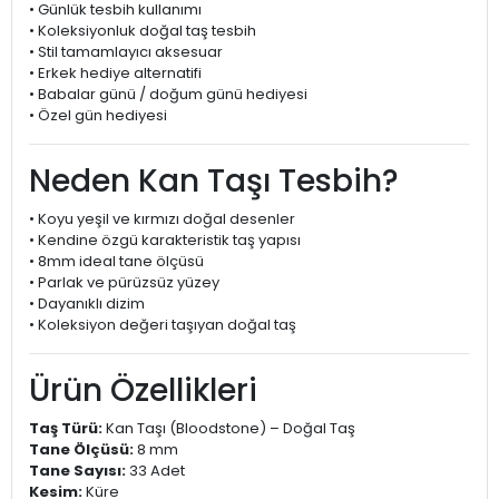
• Günlük tesbih kullanımı
• Koleksiyonluk doğal taş tesbih
• Stil tamamlayıcı aksesuar
• Erkek hediye alternatifi
• Babalar günü / doğum günü hediyesi
• Özel gün hediyesi
Neden Kan Taşı Tesbih?
• Koyu yeşil ve kırmızı doğal desenler
• Kendine özgü karakteristik taş yapısı
• 8mm ideal tane ölçüsü
• Parlak ve pürüzsüz yüzey
• Dayanıklı dizim
• Koleksiyon değeri taşıyan doğal taş
Ürün Özellikleri
Taş Türü:
Kan Taşı (Bloodstone) – Doğal Taş
Tane Ölçüsü:
8 mm
Tane Sayısı:
33 Adet
Kesim:
Küre