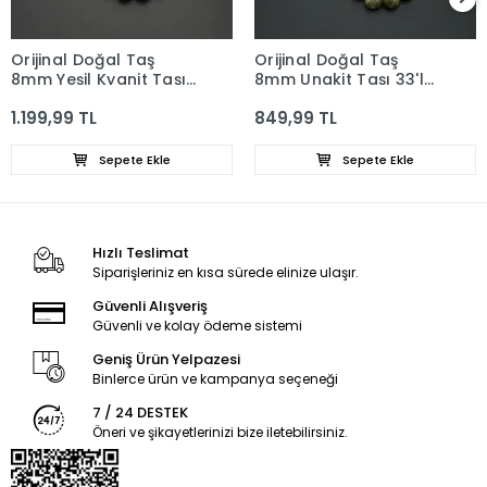
Orijinal Doğal Taş
Orijinal Doğal Taş
8mm Yeşil Kyanit Taşı
8mm Unakit Taşı 33'lü
33'lü Tesbih, Erkek
Tesbih, Erkek Hediye, El
1.199,99 TL
849,99 TL
Hediye, El Yapımı
Yapımı Tesbih
Tesbih
Sepete Ekle
Sepete Ekle
Hızlı Teslimat
Siparişleriniz en kısa sürede elinize ulaşır.
Güvenli Alışveriş
Güvenli ve kolay ödeme sistemi
Geniş Ürün Yelpazesi
Binlerce ürün ve kampanya seçeneği
7 / 24 DESTEK
Öneri ve şikayetlerinizi bize iletebilirsiniz.