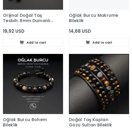
Orijinal Doğal Taş
Oğlak Burcu Makrome
Tesbih, 8mm Dumanlı
Bileklik
Kuvars Taşı 33'lü
19,92 USD
14,68 USD
Tesbih, Erkek Hediye, El
Yapımı Tesbih
Add to cart
Add to cart
Oğlak Burcu Bohem
Doğal Taş Kaplan
Bileklik
Gözü Sultan Bileklik