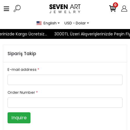
0
English
USD - Dolar
rinizde Kargo Ücretsiz...
3000TL Üzeri Alışverişlerinizde Peşin Fiy
Sipariş Takip
E-mail address
*
Order Number
*
Inquire