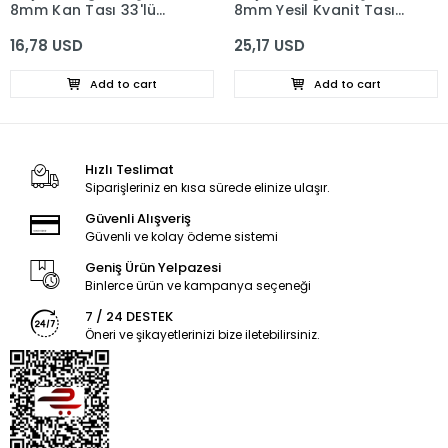
8mm Kan Taşı 33'lü
8mm Yeşil Kyanit Taşı
Tesbih, Erkek Hediye, El
33'lü Tesbih, Erkek
16,78 USD
25,17 USD
Yapımı Tesbih
Hediye, El Yapımı
Tesbih
Add to cart
Add to cart
Hızlı Teslimat
Siparişleriniz en kısa sürede elinize ulaşır.
Güvenli Alışveriş
Güvenli ve kolay ödeme sistemi
Geniş Ürün Yelpazesi
Binlerce ürün ve kampanya seçeneği
7 / 24 DESTEK
Öneri ve şikayetlerinizi bize iletebilirsiniz.