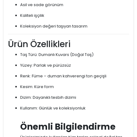
Asil ve sade görünüm
Kaliteli işçilik
Koleksiyon değeri taşıyan tasarım
Ürün Özellikleri
Taş Türü: Dumanlı Kuvars (Doğal Taş)
Yüzey: Parlak ve pürüzsüz
Renk: Füme – duman kahverengi ton geçişli
Kesim: Küre form
Dizim: Dayanıklı tesbih dizimi
Kullanım: Günlük ve koleksiyonluk
Önemli Bilgilendirme