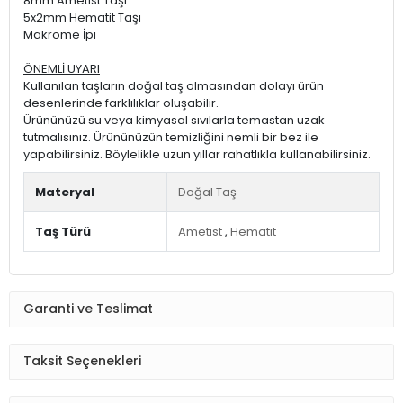
8mm Ametist Taşı
5x2mm Hematit Taşı
Makrome İpi
ÖNEMLİ UYARI
Kullanılan taşların doğal taş olmasından dolayı ürün
desenlerinde farklılıklar oluşabilir.
Ürününüzü su veya kimyasal sıvılarla temastan uzak
tutmalısınız. Ürününüzün temizliğini nemli bir bez ile
yapabilirsiniz. Böylelikle uzun yıllar rahatlıkla kullanabilirsiniz.
Materyal
Doğal Taş
Taş Türü
Ametist
,
Hematit
Garanti ve Teslimat
Taksit Seçenekleri