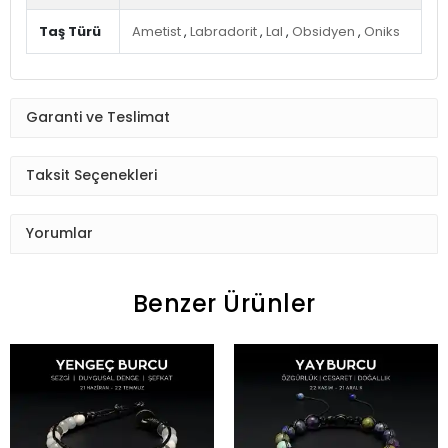
Taş Türü
Ametist
,
Labradorit
,
Lal
,
Obsidyen
,
Oniks
Garanti ve Teslimat
Taksit Seçenekleri
Yorumlar
Benzer Ürünler