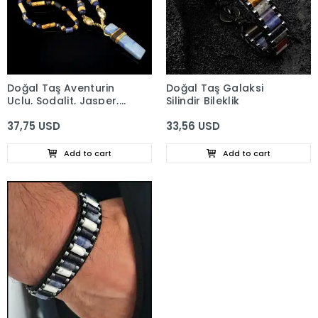
Doğal Taş Aventurin
Doğal Taş Galaksi
Uçlu, Sodalit, Jasper,
Silindir Bileklik
Akik, Lapis Lazuli,
37,75 USD
33,56 USD
Bohem Kolye
Add to cart
Add to cart