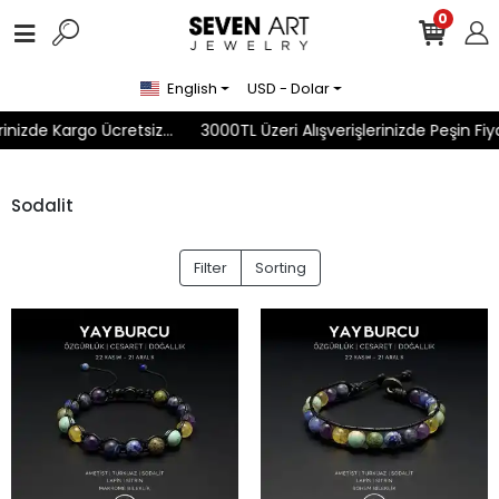
0
English
USD - Dolar
nizde Kargo Ücretsiz...
3000TL Üzeri Alışverişlerinizde Peşin Fiyat
Sodalit
Filter
Sorting