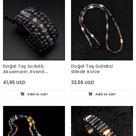
Doğal Taş Sodalit,
Doğal Taş Galaksi
Akuamarin, Kyanit,
Silindir Kolye
Lapis Lazuli ve Pirit
41,95 USD
33,56 USD
Taşları Sultan Bileklik
Add to cart
Add to cart