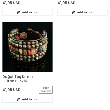
41,95 USD
41,95 USD
Taşları Sultan Bileklik
Add to cart
Add to cart
Doğal Taş Kırmızı
Sultan Bileklik
FREE
41,95 USD
CARGO
Add to cart