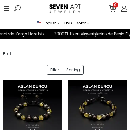
0
English
USD - Dolar
rinizde Kargo Ücretsiz...
3000TL Üzeri Alışverişlerinizde Peşin Fiy
Pirit
Filter
Sorting