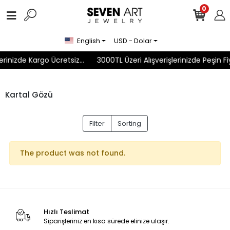
0
English
USD - Dolar
rinizde Kargo Ücretsiz...
3000TL Üzeri Alışverişlerinizde Peşin Fi
Kartal Gözü
Filter
Sorting
The product was not found.
Hızlı Teslimat
Siparişleriniz en kısa sürede elinize ulaşır.