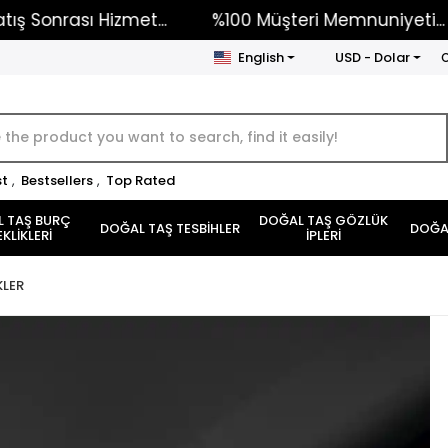
nrası Hizmet...
%100 Müşteri Memnuniyeti...
English
USD - Dolar
O
st
,
Bestsellers
,
Top Rated
 TAŞ BURÇ
DOĞAL TAŞ GÖZLÜK
DOĞAL TAŞ TESBİHLER
DOĞAL
EKLİKLERİ
İPLERİ
KLER