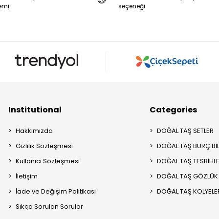
emi
seçeneği
Institutional
Categories
Hakkımızda
DOĞAL TAŞ SETLER
Gizlilik Sözleşmesi
DOĞAL TAŞ BURÇ BİL
Kullanıcı Sözleşmesi
DOĞAL TAŞ TESBİHL
İletişim
DOĞAL TAŞ GÖZLÜK İ
İade ve Değişim Politikası
DOĞAL TAŞ KOLYELE
Sıkça Sorulan Sorular