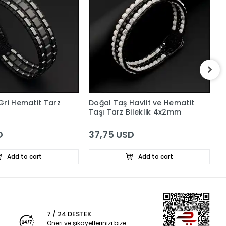
Gri Hematit Tarz
Doğal Taş Havlit ve Hematit
D
Taşı Tarz Bileklik 4x2mm
B
D
37,75 USD
2
Add to cart
Add to cart
7 / 24 DESTEK
Öneri ve şikayetlerinizi bize