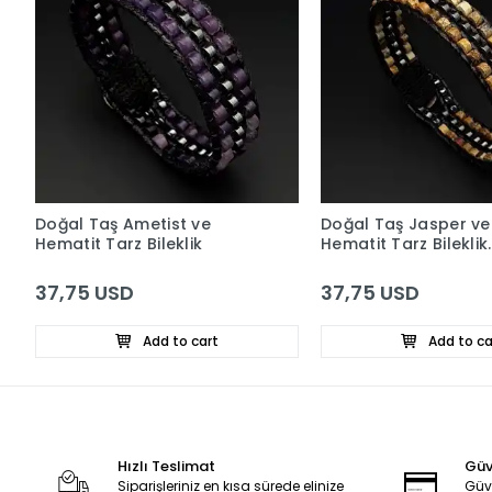
Doğal Taş Ametist ve
Doğal Taş Jasper ve
Hematit Tarz Bileklik
Hematit Tarz Bileklik
4x2mm
37,75 USD
37,75 USD
Add to cart
Add to ca
Hızlı Teslimat
Güve
Siparişleriniz en kısa sürede elinize
Güv