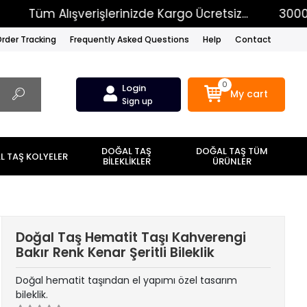
Tüm Alışverişlerinizde Kargo Ücretsiz...
3000TL Üzer
rder Tracking
Frequently Asked Questions
Help
Contact
0
Login
My cart
Sign up
DOĞAL TAŞ
DOĞAL TAŞ TÜM
 TAŞ KOLYELER
BİLEKLİKLER
ÜRÜNLER
Doğal Taş Hematit Taşı Kahverengi
Bakır Renk Kenar Şeritli Bileklik
Doğal hematit taşından el yapımı özel tasarım
bileklik.