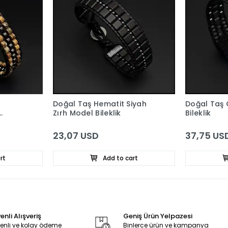
Doğal Taş Hematit Siyah
Doğal Taş 
Zırh Model Bileklik
Bileklik
23,07 USD
37,75 US
rt
Add to cart
nli Alışveriş
Geniş Ürün Yelpazesi
enli ve kolay ödeme
Binlerce ürün ve kampanya