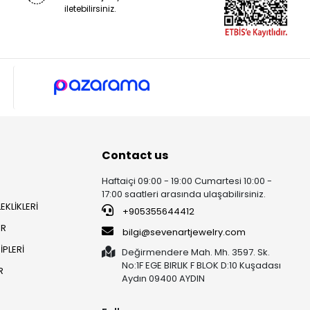
iletebilirsiniz.
Contact us
Haftaiçi 09:00 - 19:00 Cumartesi 10:00 -
17:00 saatleri arasında ulaşabilirsiniz.
EKLİKLERİ
+905355644412
ER
bilgi@sevenartjewelry.com
PLERİ
Değirmendere Mah. Mh. 3597. Sk.
No:1F EGE BIRLIK F BLOK D:10 Kuşadası
R
Aydın 09400 AYDIN