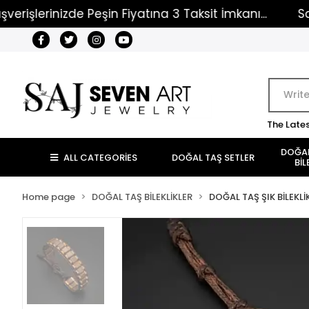
lerinizde Peşin Fiyatına 3 Taksit İmkanı...
Satış So
The Late
DOĞAL
ALL CATEGORİES
DOĞAL TAŞ SETLER
BİL
Home page
DOĞAL TAŞ BİLEKLİKLER
DOĞAL TAŞ ŞIK BİLEKLİ