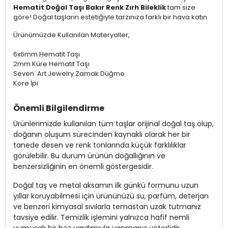
Hematit Doğal Taşı Bakır Renk Zırh Bileklik
tam size
göre! Doğal taşların estetiğiyle tarzınıza farklı bir hava katın.
Ürünümüzde Kullanılan Materyaller,
6x6mm Hematit Taşı
2mm Küre Hematit Taşı
Seven Art Jewelry Zamak Düğme
Kore İpi
Önemli Bilgilendirme
Ürünlerimizde kullanılan tüm taşlar orijinal doğal taş olup,
doğanın oluşum sürecinden kaynaklı olarak her bir
tanede desen ve renk tonlarında küçük farklılıklar
görülebilir. Bu durum ürünün doğallığının ve
benzersizliğinin en önemli göstergesidir.
Doğal taş ve metal aksamın ilk günkü formunu uzun
yıllar koruyabilmesi için ürününüzü su, parfüm, deterjan
ve benzeri kimyasal sıvılarla temastan uzak tutmanız
tavsiye edilir. Temizlik işlemini yalnızca hafif nemli
yumuşak bir bez yardımıyla yapmanız yeterlidir.